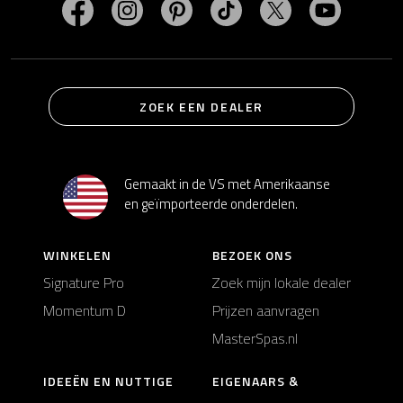
Bezoek MasterSpas op Facebook
Bezoek MasterSpas op Instagram
Bezoek MasterSpas op Pinterest
Bezoek MasterSpas op Ti
Bezoek MasterSp
Bezoek M
ZOEK EEN DEALER
Gemaakt in de VS met Amerikaanse
en geïmporteerde onderdelen.
WINKELEN
BEZOEK ONS
Signature Pro
Zoek mijn lokale dealer
Momentum D
Prijzen aanvragen
MasterSpas.nl
IDEEËN EN NUTTIGE
EIGENAARS &