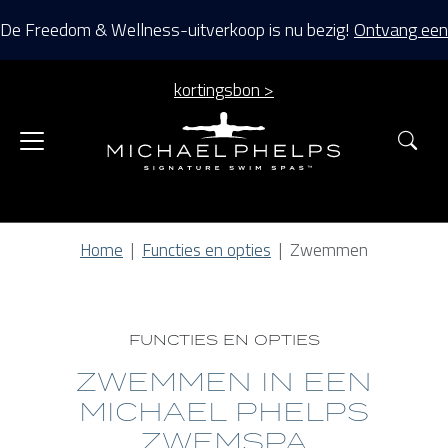
De Freedom & Wellness-uitverkoop is nu bezig!
Ontvang een
kortingsbon >
Zoe
Home
Functies en opties
Zwemmen
FUNCTIES EN OPTIES
ZWEMMEN IN EEN
MICHAEL PHELPS
ZWEMSPA