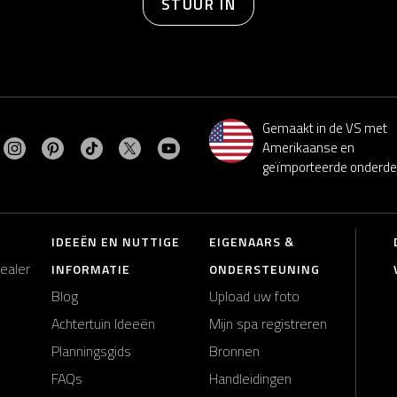
STUUR IN
Gemaakt in de VS met
Bezoek MasterSpas op Instagram
Bezoek MasterSpas op Pinterest
Bezoek MasterSpas op TikTok
Bezoek MasterSpas op X
Bezoek MasterSpas op YouTube
ezoek MasterSpas op Facebook
Amerikaanse en
geïmporteerde onderde
IDEEËN EN NUTTIGE
EIGENAARS &
dealer
INFORMATIE
ONDERSTEUNING
Blog
Upload uw foto
Achtertuin Ideeën
Mijn spa registreren
Planningsgids
Bronnen
FAQs
Handleidingen