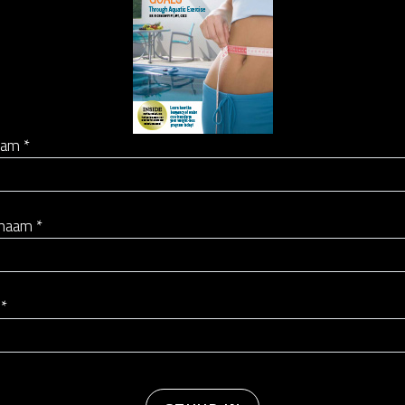
aam *
naam *
 *