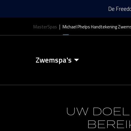
De Freedo
MasterSpas
Michael Phelps Handtekening Zwem
Zwemspa's
Zwemspa Kenmerken
Zwem Spa Covers
UW DOEL
BEREI