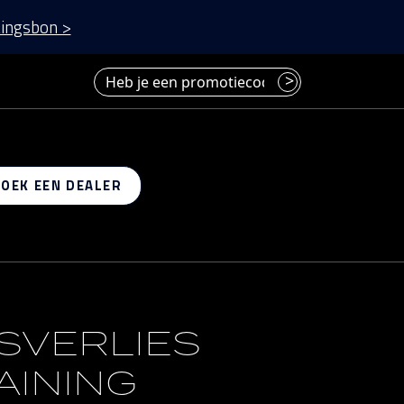
ingsbon >
Heb je een promotiecode? Voer deze hier in.
>
 op
ZOEK EEN DEALER
SVERLIES
AINING