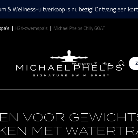
m & Wellness-uitverkoop is nu bezig!
Ontvang een kort
spa's
H2X-zwemspa's
Michael Phelps Chilly GOAT
Zoek
Eigenaren
Blog
EN VOOR GEWICHT
KEN MET WATERTR