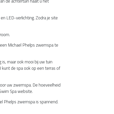
an de achtertuin haalt u het
MP MOMENTUM DIEP
n LED-verlichting. Zodra je site
troom.
an een Michael Phelps zwemspa te
 is, maar ook mooi bij uw tuin
kunt de spa ook op een terras of
 voor uw zwemspa. De hoeveelheid
e Swim Spa website.
ael Phelps zwemspa is spannend.