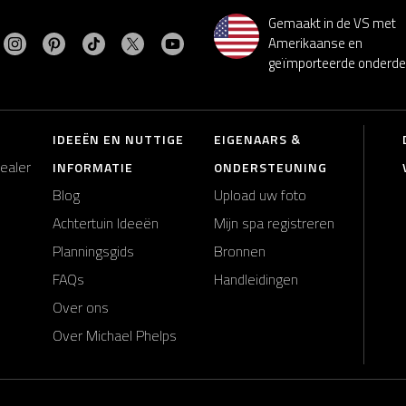
Gemaakt in de VS met
Bezoek MasterSpas op Instagram
Bezoek MasterSpas op Pinterest
Bezoek MasterSpas op TikTok
Bezoek MasterSpas op X
Bezoek MasterSpas op YouTube
ezoek MasterSpas op Facebook
Amerikaanse en
geïmporteerde onderde
IDEEËN EN NUTTIGE
EIGENAARS &
dealer
INFORMATIE
ONDERSTEUNING
Blog
Upload uw foto
Achtertuin Ideeën
Mijn spa registreren
Planningsgids
Bronnen
FAQs
Handleidingen
Over ons
Over Michael Phelps