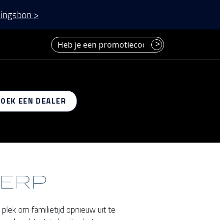
ingsbon >
Heb je een promotiecode? Voer deze hier in.
>
 op
ZOEK EEN DEALER
WERP
lek om familietijd opnieuw uit te