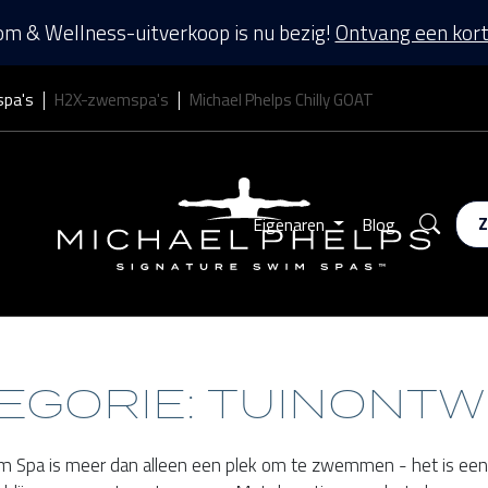
m & Wellness-uitverkoop is nu bezig!
Ontvang een kort
spa's
H2X-zwemspa's
Michael Phelps Chilly GOAT
Zoek
Eigenaren
Blog
EGORIE: TUINONT
m Spa is meer dan alleen een plek om te zwemmen - het is een p