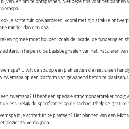
 blijven, en om te ontspannen. Met deze tips voor het plannen v
MP HANDTEKENING PRO
 zwemspa.
ok je achtertuin opwaarderen, vooral met zijn strakke ontwerp e
llatie minder dan een dag.
je rekening mee moet houden, zoals de locatie, de fundering en s
de achtertuin helpen u de basisbeginselen van het installeren v
zwemspa? U wilt de spa op een plek zetten die niet alleen handig
w zwemspa op een platform van gewapend beton te plaatsen. U 
r een zwemspa? U hebt een speciale stroomonderbreker nodig
 u kiest. Bekijk de specificaties op de Michael Phelps Signatur
emspa in je achtertuin te plaatsen? Het plannen van een Mich
t plezier zal verdwijnen.