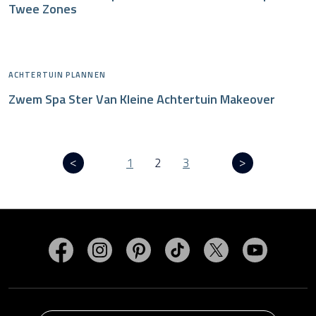
Twee Zones
ACHTERTUIN PLANNEN
Zwem Spa Ster Van Kleine Achtertuin Makeover
1
2
3
Bezoek MasterSpas op Facebook
Bezoek MasterSpas op Instagram
Bezoek MasterSpas op Pinterest
Bezoek MasterSpas op Ti
Bezoek MasterSp
Bezoek M