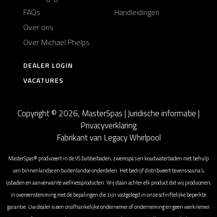
FAQs
Handleidingen
Over ons
Over Michael Phelps
DEALER LOGIN
VACATURES
Copyright © 2026, MasterSpas |
Juridische informatie
|
Privacyverklaring
Fabrikant van Legacy Whirlpool
MasterSpas® produceert in de VS bubbelbaden, zwemspa’s en koudwaterbaden met behulp
van binnenlandse en buitenlandse onderdelen. Het bedrijf distribueert tevens sauna’s,
ijsbaden en aanverwante wellnessproducten. Wij staan achter elk product dat wij produceren,
in overeenstemming met de bepalingen die zijn vastgelegd in onze schriftelijke beperkte
garantie. Uw dealer is een onafhankelijke ondernemer of onderneming en geen werknemer