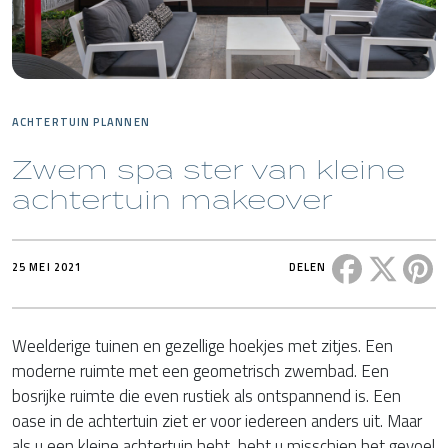
ACHTERTUIN PLANNEN
Zwem spa ster van kleine
achtertuin makeover
Deel dit ber
Deel di
De
25 MEI 2021
DELEN
Weelderige tuinen en gezellige hoekjes met zitjes. Een
moderne ruimte met een geometrisch zwembad. Een
bosrijke ruimte die even rustiek als ontspannend is. Een
oase in de achtertuin ziet er voor iedereen anders uit. Maar
als u een kleine achtertuin hebt, hebt u misschien het gevoel