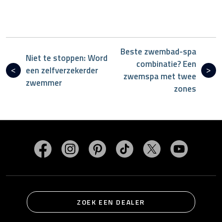
Beste zwembad-spa
Niet te stoppen: Word
combinatie? Een
een zelfverzekerder
zwemspa met twee
zwemmer
zones
Bezoek MasterSpas op Facebook
Bezoek MasterSpas op Instagram
Bezoek MasterSpas op Pinterest
Bezoek MasterSpas op Ti
Bezoek MasterSp
Bezoek M
ZOEK EEN DEALER