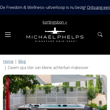
De Freedom & Wellness-uitverkoop is nu bezig!
Ontvang een
kortingsbon >
Zoe
Home
Blog
Zwem spa ster van kleine achtertuin makeover