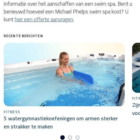
informatie over het aanschaffen van een swim spa. Bent u
benieuwd hoeveel een Michael Phelps swim spa kost? U
kunt
hier een offerte aanvragen
.
RECENTE BERICHTEN
FIT
Zij
voo
FITNESS
5 watergymnastiekoefeningen om armen sterker
en strakker te maken