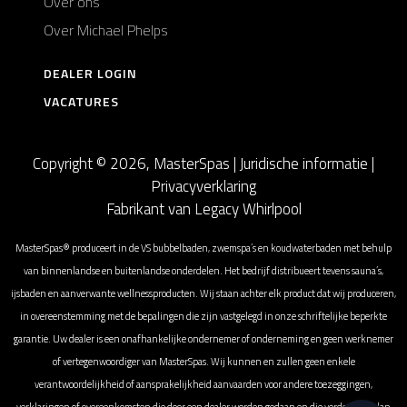
Over ons
Over Michael Phelps
DEALER LOGIN
VACATURES
Copyright © 2026, MasterSpas |
Juridische informatie
|
Privacyverklaring
Fabrikant van Legacy Whirlpool
MasterSpas® produceert in de VS bubbelbaden, zwemspa’s en koudwaterbaden met behulp
van binnenlandse en buitenlandse onderdelen. Het bedrijf distribueert tevens sauna’s,
ijsbaden en aanverwante wellnessproducten. Wij staan achter elk product dat wij produceren,
in overeenstemming met de bepalingen die zijn vastgelegd in onze schriftelijke beperkte
garantie. Uw dealer is een onafhankelijke ondernemer of onderneming en geen werknemer
of vertegenwoordiger van MasterSpas. Wij kunnen en zullen geen enkele
verantwoordelijkheid of aansprakelijkheid aanvaarden voor andere toezeggingen,