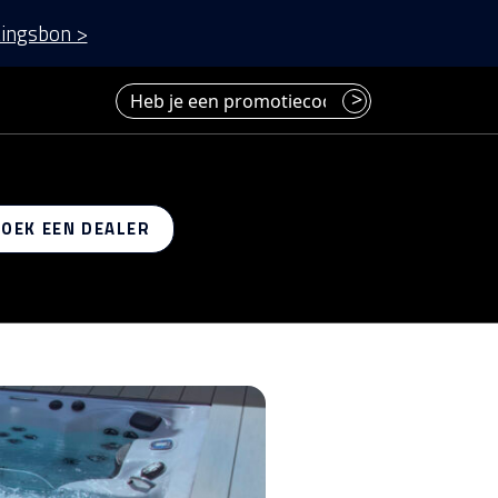
ingsbon >
Heb je een promotiecode? Voer deze hier in.
>
 op
ZOEK EEN DEALER