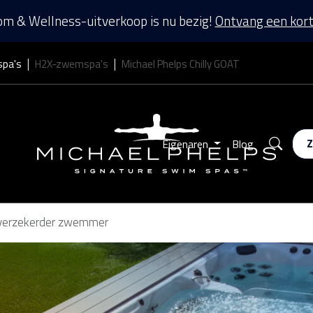
m & Wellness-uitverkoop is nu bezig!
Ontvang een kort
spa's
H2X-zwemspa's
Michael Phelps Chilly GOAT
Zoek
Eigenaren
Blog
lfverzekerder zwemmer