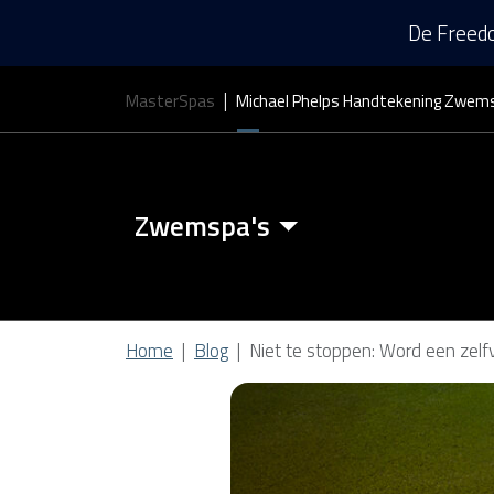
De Freedo
MasterSpas
Michael Phelps Handtekening Zwem
Zwemspa's
Zwemspa Kenmerken
Home
Blog
Niet te stoppen: Word een ze
Zwem Spa Covers