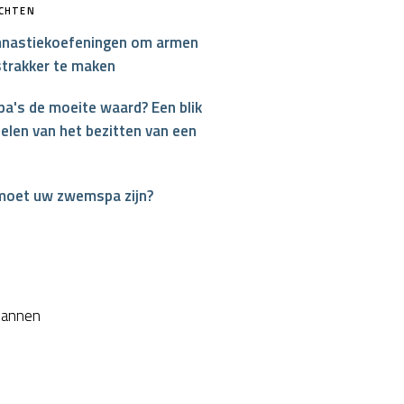
ICHTEN
nastiekoefeningen om armen
strakker te maken
a's de moeite waard? Een blik
elen van het bezitten van een
moet uw zwemspa zijn?
interest
plannen