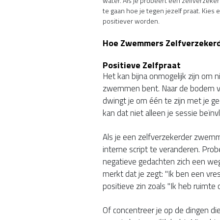
water. Als je probeert een zelfverzeke
te gaan hoe je tegen jezelf praat. Kie
positiever worden.
Hoe Zwemmers Zelfverzeker
Positieve Zelfpraat
Het kan bijna onmogelijk zijn om ni
zwemmen bent. Naar de bodem va
dwingt je om één te zijn met je ge
kan dat niet alleen je sessie beïn
Als je een zelfverzekerder zwemme
interne script te veranderen. Pro
negatieve gedachten zich een weg 
merkt dat je zegt: "Ik ben een vr
positieve zin zoals "Ik heb ruimte
Of concentreer je op de dingen di