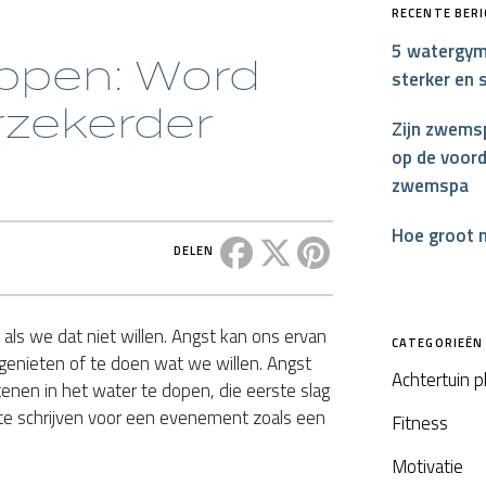
RECENTE BER
5 watergym
oppen: Word
sterker en 
rzekerder
Zijn zwemsp
op de voord
zwemspa
Hoe groot 
Deel dit bericht op Facebook
Deel dit bericht op X
Deel dit bericht op P
DELEN
als we dat niet willen. Angst kan ons ervan
CATEGORIEËN
nieten of te doen wat we willen. Angst
Achtertuin 
nen in het water te dopen, die eerste slag
 te schrijven voor een evenement zoals een
Fitness
Motivatie