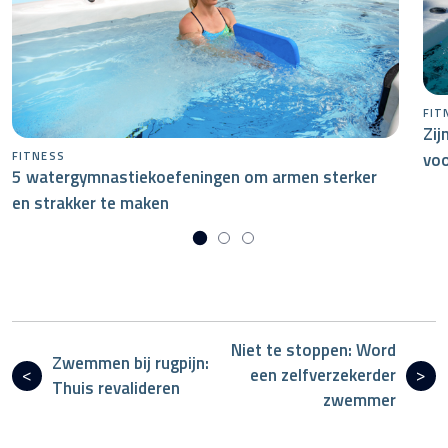
FIT
Zij
voo
FITNESS
5 watergymnastiekoefeningen om armen sterker
en strakker te maken
Niet te stoppen: Word
Zwemmen bij rugpijn:
een zelfverzekerder
Thuis revalideren
zwemmer