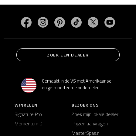
Bezoek MasterSpas op Facebook
Bezoek MasterSpas op Instagram
Bezoek MasterSpas op Pinterest
Bezoek MasterSpas op Ti
Bezoek MasterSp
Bezoek M
ZOEK EEN DEALER
Gemaakt in de VS met Amerikaanse
en geïmporteerde onderdelen.
WINKELEN
BEZOEK ONS
Signature Pro
Zoek mijn lokale dealer
Momentum D
Prijzen aanvragen
MasterSpas.nl