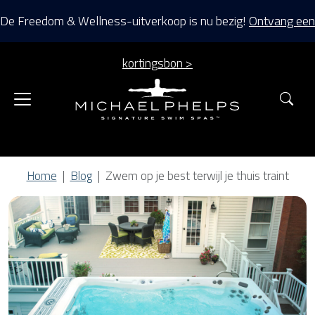
De Freedom & Wellness-uitverkoop is nu bezig!
Ontvang een
kortingsbon >
Zoe
Home
Blog
Zwem op je best terwijl je thuis traint