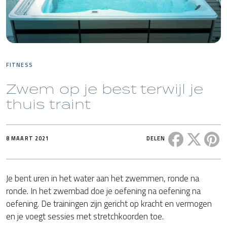
FITNESS
Zwem op je best terwijl je
thuis traint
Deel dit ber
Deel di
De
8 MAART 2021
DELEN
Je bent uren in het water aan het zwemmen, ronde na
ronde. In het zwembad doe je oefening na oefening na
oefening. De trainingen zijn gericht op kracht en vermogen
en je voegt sessies met stretchkoorden toe.