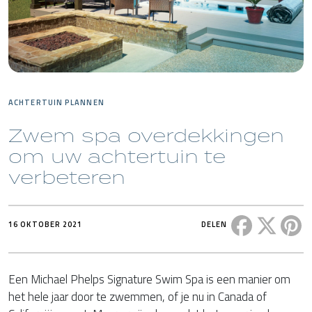
ACHTERTUIN PLANNEN
Zwem spa overdekkingen
om uw achtertuin te
verbeteren
Deel dit ber
Deel di
De
16 OKTOBER 2021
DELEN
Een Michael Phelps Signature Swim Spa is een manier om
het hele jaar door te zwemmen, of je nu in Canada of