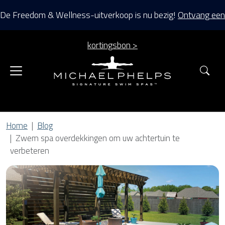
De Freedom & Wellness-uitverkoop is nu bezig!
Ontvang een
kortingsbon >
Zoe
Home
Blog
Zwem spa overdekkingen om uw achtertuin te
verbeteren