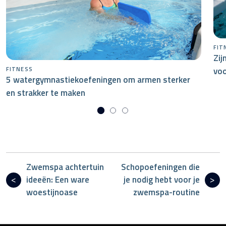
FIT
Zij
voo
FITNESS
5 watergymnastiekoefeningen om armen sterker
en strakker te maken
Zwemspa achtertuin
Schopoefeningen die
ideeën: Een ware
je nodig hebt voor je
woestijnoase
zwemspa-routine