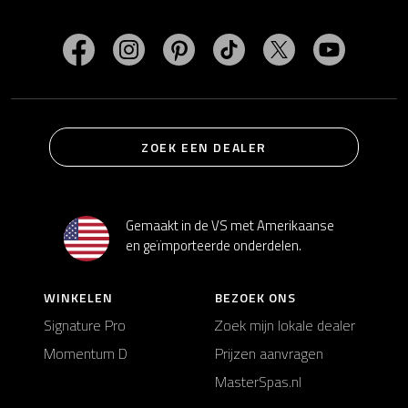
Bezoek MasterSpas op Facebook
Bezoek MasterSpas op Instagram
Bezoek MasterSpas op Pinterest
Bezoek MasterSpas op Ti
Bezoek MasterSp
Bezoek M
ZOEK EEN DEALER
Gemaakt in de VS met Amerikaanse
en geïmporteerde onderdelen.
WINKELEN
BEZOEK ONS
Signature Pro
Zoek mijn lokale dealer
Momentum D
Prijzen aanvragen
MasterSpas.nl