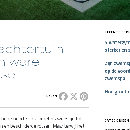
RECENTE BER
5 watergym
chtertuin
sterker en 
n ware
Zijn zwemsp
ase
op de voord
zwemspa
Hoe groot 
Deel dit bericht op Facebook
Deel dit bericht op X
Deel dit bericht op P
DELEN
mbenemend, van kilometers woestijn tot
CATEGORIEËN
n en beschilderde rotsen. Maar terwijl het