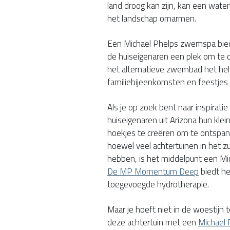
land droog kan zijn, kan een water
het landschap omarmen.
Een Michael Phelps zwemspa bied
de huiseigenaren een plek om te 
het alternatieve zwembad het hele
familiebijeenkomsten en feestjes
Als je op zoek bent naar inspirati
huiseigenaren uit Arizona hun klei
hoekjes te creëren om te ontspan
hoewel veel achtertuinen in het
hebben, is het middelpunt een M
De MP Momentum Deep
biedt h
toegevoegde hydrotherapie.
Maar je hoeft niet in de woestijn
deze achtertuin met een
Michael