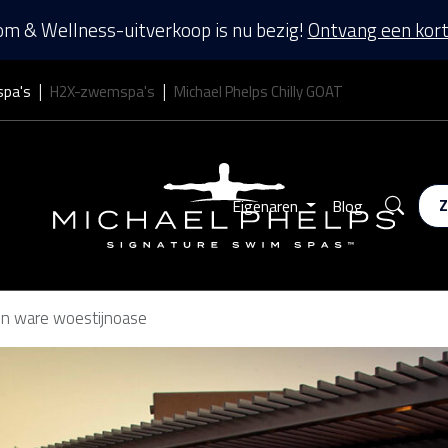
m & Wellness-uitverkoop is nu bezig!
Ontvang een kort
spa's
H2X-zwemspa's
Michael Phelps Chilly GOAT
Zoek
Eigenaren
Blog
en ware woestijnoase