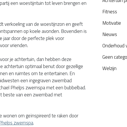
Achtertuin 
partij een woestijntuin tot leven brengen en
Fitness
Motivatie
t verkoeling van de woestijnzon en geeft
ontspannen op koele avonden. Bovendien is
Nieuws
 jaar door de perfecte plek voor
 voor vrienden.
Onderhoud 
Geen catego
e voor je achtertuin, dan hebben deze
ne achtertuin optimaal benut door gezellige
Welzijn
nen en ruimtes om te entertainen. En
 zuidwesten een ingegraven zwembad
ichael Phelps zwemspa met een bubbelbad.
et beste van een zwembad met
 te wonen om geïnspireerd te raken door
 Phelps zwemspa
.