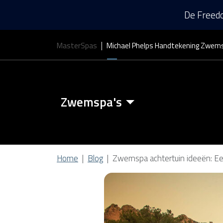
De Freedo
MasterSpas
Michael Phelps Handtekening Zwem
Zwemspa's
Zwemspa Kenmerken
Home
Blog
Zwemspa achtertuin ideeën: E
Zwem Spa Covers