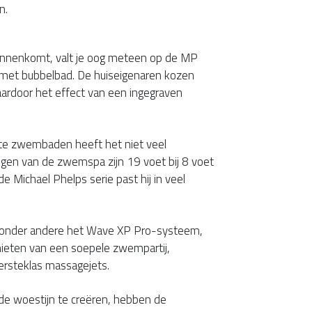
en.
 binnenkomt, valt je oog meteen op de MP
t bubbelbad. De huiseigenaren kozen
waardoor het effect van een ingegraven
ste zwembaden heeft het niet veel
gen van de zwemspa zijn 19 voet bij 8 voet
de Michael Phelps serie past hij in veel
onder andere het Wave XP Pro-systeem,
eten van een soepele zwempartij,
ersteklas massagejets.
 de woestijn te creëren, hebben de