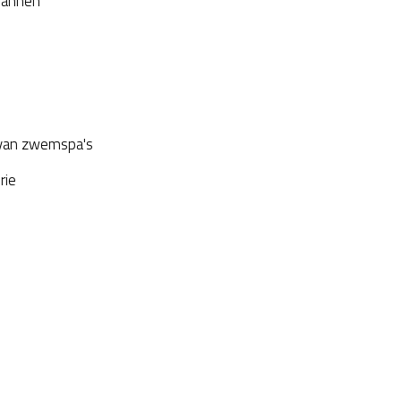
plannen
van zwemspa's
rie