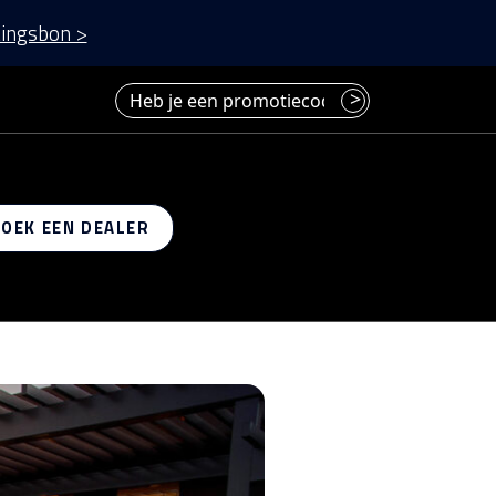
ingsbon >
Heb je een promotiecode? Voer deze hier in.
>
 op
ZOEK EEN DEALER