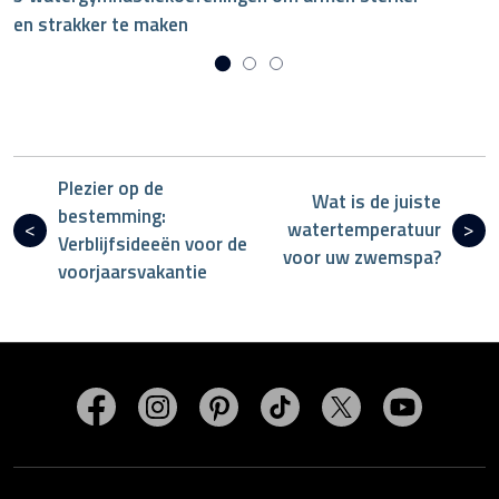
en strakker te maken
Plezier op de
Wat is de juiste
bestemming:
watertemperatuur
Verblijfsideeën voor de
voor uw zwemspa?
voorjaarsvakantie
Bezoek MasterSpas op Facebook
Bezoek MasterSpas op Instagram
Bezoek MasterSpas op Pinterest
Bezoek MasterSpas op Ti
Bezoek MasterSp
Bezoek M