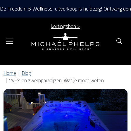
De Freedom & Wellness-uitverkoop is nu bezig!
Ontvang een
kortingsbon >
Zoe
Home
Blog
VvE's en zwemparadijzen: Wat je moet weten