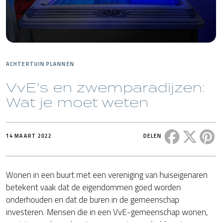
ACHTERTUIN PLANNEN
VvE's en zwemparadijzen:
Wat je moet weten
Deel dit ber
Deel di
De
14 MAART 2022
DELEN
Wonen in een buurt met een vereniging van huiseigenaren
betekent vaak dat de eigendommen goed worden
onderhouden en dat de buren in de gemeenschap
investeren. Mensen die in een VvE-gemeenschap wonen,