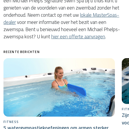
een Michael Phelps Signature Swim Spa bij u thuis kunt u
genieten van de voordelen van een zwembad zonder het
onderhoud. Neem contact op met uw
lokale MasterSpas-
dealer
voor meer informatie over het bezit van een
zwemspa. Bent u benieuwd hoeveel een Michael Phelps-
zwemspa kost? U kunt
hier een offerte aanvragen
.
RECENTE BERICHTEN
FIT
Zij
voo
FITNESS
5 watergymnastiekoefeningen om armen sterker