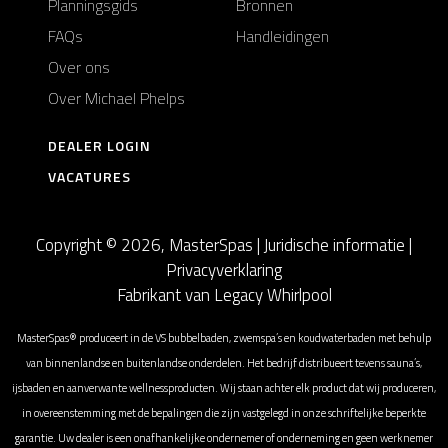
Planningsgids
Bronnen
FAQs
Handleidingen
Over ons
Over Michael Phelps
DEALER LOGIN
VACATURES
Copyright © 2026, MasterSpas |
Juridische informatie
|
Privacyverklaring
Fabrikant van Legacy Whirlpool
MasterSpas® produceert in de VS bubbelbaden, zwemspa’s en koudwaterbaden met behulp
van binnenlandse en buitenlandse onderdelen. Het bedrijf distribueert tevens sauna’s,
ijsbaden en aanverwante wellnessproducten. Wij staan achter elk product dat wij produceren,
in overeenstemming met de bepalingen die zijn vastgelegd in onze schriftelijke beperkte
garantie. Uw dealer is een onafhankelijke ondernemer of onderneming en geen werknemer