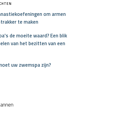
ICHTEN
nastiekoefeningen om armen
strakker te maken
a's de moeite waard? Een blik
elen van het bezitten van een
moet uw zwemspa zijn?
interest
plannen