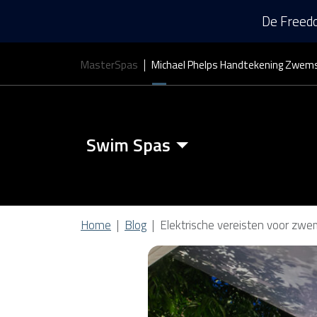
De Freedo
MasterSpas
Michael Phelps Handtekening Zwem
Swim Spas
Zwemspa Kenmerken
Home
Blog
Elektrische vereisten voor zwe
Zwem Spa Covers