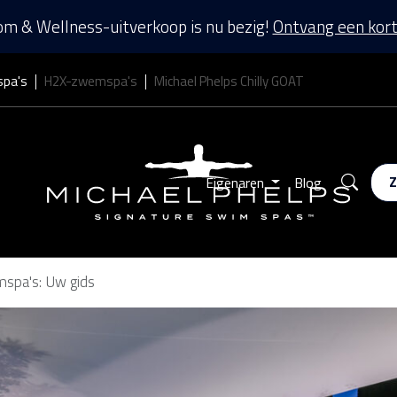
m & Wellness-uitverkoop is nu bezig!
Ontvang een kort
spa's
H2X-zwemspa's
Michael Phelps Chilly GOAT
Zoek
Eigenaren
Blog
mspa's: Uw gids