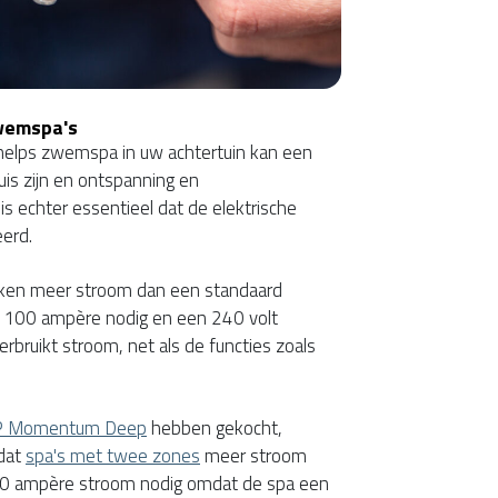
Zwemspa's
Phelps zwemspa in uw achtertuin kan een
s zijn en ontspanning en
s echter essentieel dat de elektrische
eerd.
ken meer stroom dan een standaard
n 100 ampère nodig en een 240 volt
rbruikt stroom, net als de functies zoals
 Momentum Deep
hebben gekocht,
dat
spa's met twee zones
meer stroom
30 ampère stroom nodig omdat de spa een