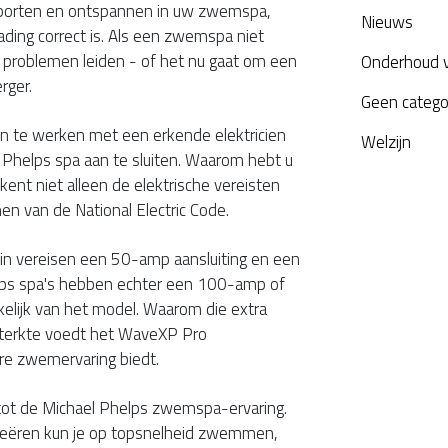
porten en ontspannen in uw zwemspa,
Nieuws
ding correct is. Als een zwemspa niet
ot problemen leiden - of het nu gaat om een
Onderhoud 
rger.
Geen catego
 te werken met een erkende elektricien
Welzijn
l Phelps spa aan te sluiten. Waarom hebt u
 kent niet alleen de elektrische vereisten
nen van de National Electric Code.
in vereisen een 50-amp aansluiting en een
elps spa's hebben echter een 100-amp of
elijk van het model. Waarom die extra
terkte voedt het WaveXP Pro
re zwemervaring biedt.
 tot de Michael Phelps zwemspa-ervaring.
creëren kun je op topsnelheid zwemmen,