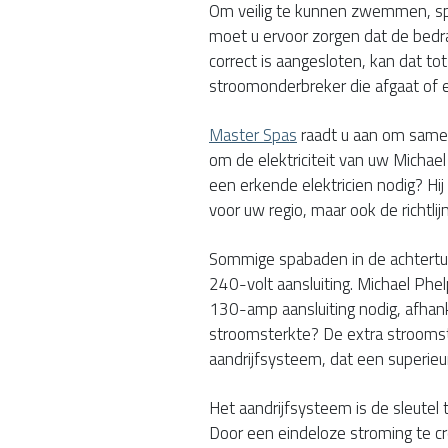
Om veilig te kunnen zwemmen, s
moet u ervoor zorgen dat de bedra
correct is aangesloten, kan dat t
stroomonderbreker die afgaat of e
Master Spas
raadt u aan om samen
om de elektriciteit van uw Michae
een erkende elektricien nodig? Hij
voor uw regio, maar ook de richtlij
Sommige spabaden in de achtertu
240-volt aansluiting. Michael Ph
130-amp aansluiting nodig, afhank
stroomsterkte? De extra strooms
aandrijfsysteem, dat een superieu
Het aandrijfsysteem is de sleutel
Door een eindeloze stroming te 