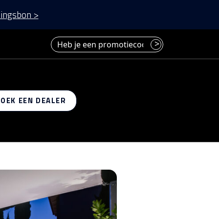
ingsbon >
Heb je een promotiecode? Voer deze hier in.
>
 op
ZOEK EEN DEALER