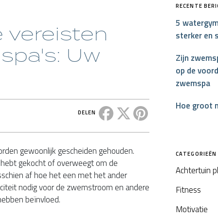
RECENTE BER
5 watergym
e vereisten
sterker en 
spa's: Uw
Zijn zwemsp
op de voord
zwemspa
Hoe groot 
Deel dit bericht op Facebook
Deel dit bericht op X
Deel dit bericht op P
DELEN
orden gewoonlijk gescheiden gehouden.
CATEGORIEËN
 hebt gekocht of overweegt om de
Achtertuin 
misschien af hoe het een met het ander
iciteit nodig voor de zwemstroom en andere
Fitness
 hebben beïnvloed.
Motivatie