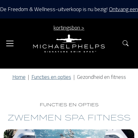
De Freedom & Wellness-uitverkoop is nu bezig!
Ontvang een
kortingsbon >
Zoe
Home
Functies en opties
Gezondheid en fitness
FUNCTIES EN OPTIES
ZWEMMEN SPA FITNESS