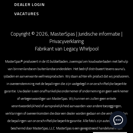
DEALER LOGIN
VACATURES
Copyright © 2026, MasterSpas |
Juridische informatie
|
Privacyverklaring
Fabrikant van Legacy Whirlpool
MasterSpas® produceert in de VS bubbelbaden, zwemspa’s en koudwaterbaden met behulp
van binnenlandse en buitenlandse onderdelen. Het bedrijf distribueert tevens sauna’s,
ijsbaden en aanverwante wellnessproducten. Wij staan achter elk product dat wij produceren,
in overeenstemming met de bepalingen die zijn vastgelegd in onze schriftelijke beperkte
garantie. Uw dealer is een onafhankelijke ondernemer of onderneming en geen werknemer
of vertegenwoordiger van MasterSpas. Wij kunnen en zullen geen enkele
verantwoordelijkheid of aansprakelijkheid aanvaarden voor andere toezeggingen,
verklaringen of overeenkomsten die door een dealer worden gedaan en die verder gaan dan
de bepalingen van onze schriftelijke beperkte garantie. Alle foto’s zijn auteursrechtelijk
beschermd door MasterSpas, LLC. MasterSpas is een geregistreerd handelsmerk van