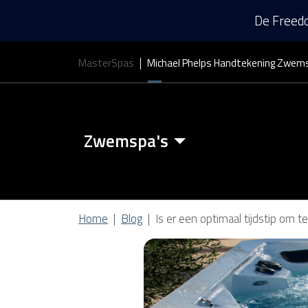
De Freedo
MasterSpas
Michael Phelps Handtekening Zwem
Zwemspa's
Zwemspa Kenmerken
Home
Blog
Is er een optimaal tijdstip om
Zwem Spa Covers