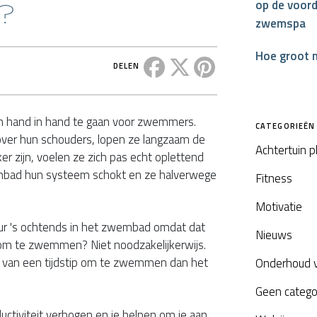
?
op de voord
zwemspa
Hoe groot 
Deel dit bericht op Facebook
Deel dit bericht op X
Deel dit bericht op P
DELEN
en hand in hand te gaan voor zwemmers.
CATEGORIEËN
ver hun schouders, lopen ze langzaam de
Achtertuin 
r zijn, voelen ze zich pas echt oplettend
mbad hun systeem schokt en ze halverwege
Fitness
Motivatie
r 's ochtends in het zwembad omdat dat
Nieuws
om te zwemmen? Niet noodzakelijkerwijs.
en van een tijdstip om te zwemmen dan het
Onderhoud 
Geen catego
tiviteit verhogen en je helpen om je aan