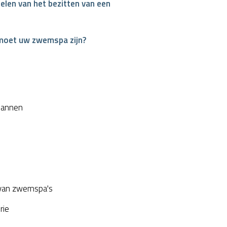
elen van het bezitten van een
moet uw zwemspa zijn?
interest
plannen
van zwemspa's
rie