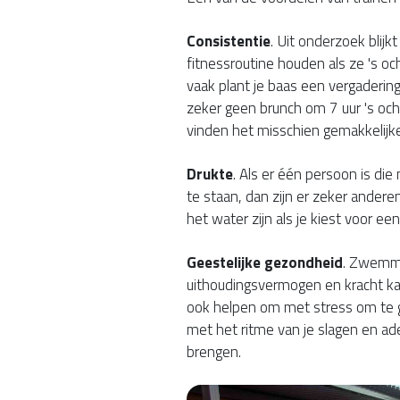
Consistentie
. Uit onderzoek blij
fitnessroutine houden als ze 's o
vaak plant je baas een vergaderin
zeker geen brunch om 7 uur 's o
vinden het misschien gemakkelijke
Drukte
. Als er één persoon is di
te staan, dan zijn er zeker andere
het water zijn als je kiest voor e
Geestelijke gezondheid
. Zwemme
uithoudingsvermogen en kracht kan
ook helpen om met stress om te 
met het ritme van je slagen en ad
brengen.