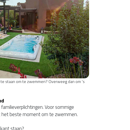
p te staan om te zwemmen? Overweeg dan om 's
nd
, familieverplichtingen. Voor sommige
et het beste moment om te zwemmen.
 kant staan?