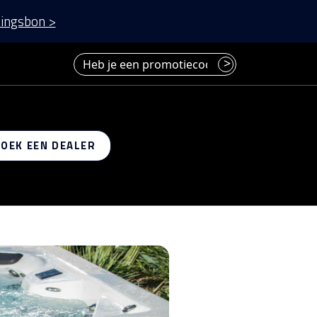
ingsbon >
Heb je een promotiecode? Voer deze hier in.
>
 op
ZOEK EEN DEALER