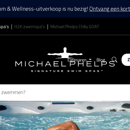
m & Wellness-uitverkoop is nu bezig!
Ontvang een kort
spa's
H2X-zwemspa's
Michael Phelps Chilly GOAT
Zoek
Eigenaren
Blog
 te zwemmen?