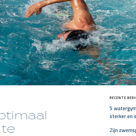
MP HANDTEKENING PRO
RECENTE BER
5 watergym
optimaal
sterker en 
 te
Zijn zwemsp