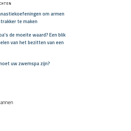
ICHTEN
nastiekoefeningen om armen
strakker te maken
a's de moeite waard? Een blik
elen van het bezitten van een
moet uw zwemspa zijn?
interest
plannen