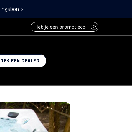
ingsbon >
Heb je een promotiecode? Voer deze hier in.
>
 op
ZOEK EEN DEALER