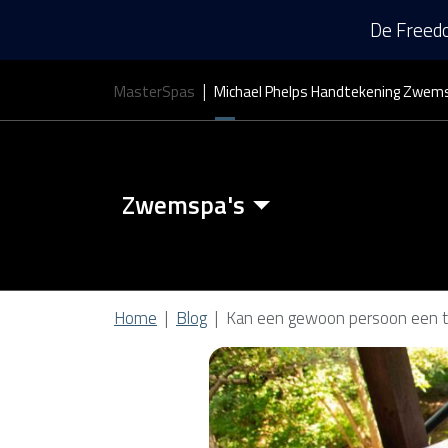
De Freedo
MasterSpas
Michael Phelps Handtekening Zwem
Zwemspa's
Zwemspa Kenmerken
Home
Blog
Kan een gewoon persoon een tr
Zwem Spa Covers