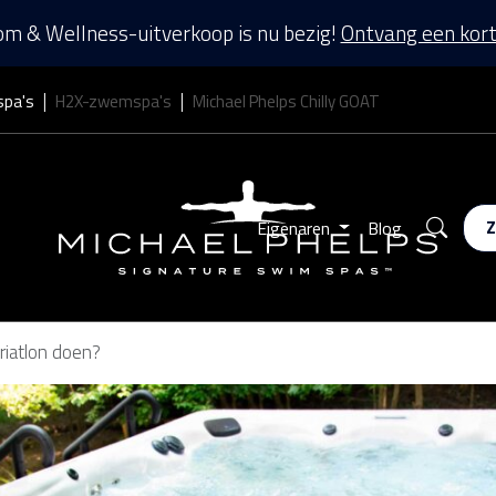
m & Wellness-uitverkoop is nu bezig!
Ontvang een kort
spa's
H2X-zwemspa's
Michael Phelps Chilly GOAT
Zoek
Eigenaren
Blog
iatlon doen?