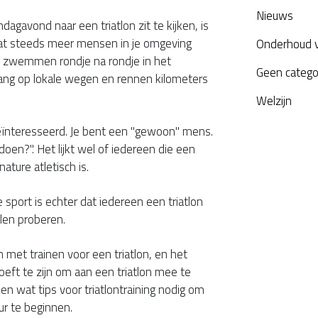
Nieuws
dagavond naar een triatlon zit te kijken, is
dat steeds meer mensen in je omgeving
Onderhoud 
Ze zwemmen rondje na rondje in het
Geen catego
lang op lokale wegen en rennen kilometers
Welzijn
eïnteresseerd. Je bent een "gewoon" mens.
n doen?". Het lijkt wel of iedereen die een
nature atletisch is.
sport is echter dat iedereen een triatlon
len proberen.
n met trainen voor een triatlon, en het
oeft te zijn om aan een triatlon mee te
leen wat tips voor triatlontraining nodig om
r te beginnen.