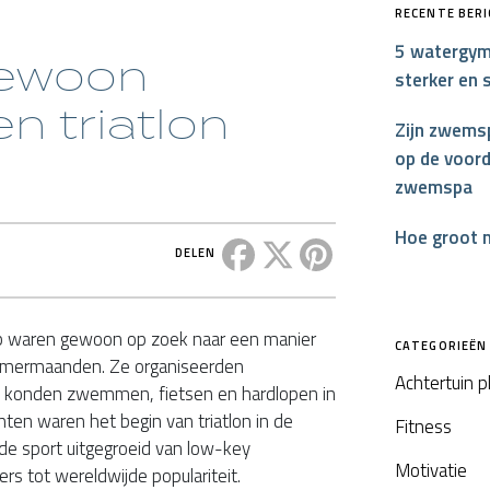
RECENTE BER
5 watergym
gewoon
sterker en 
n triatlon
Zijn zwemsp
op de voord
zwemspa
Hoe groot 
Deel dit bericht op Facebook
Deel dit bericht op X
Deel dit bericht op P
DELEN
ub waren gewoon op zoek naar een manier
CATEGORIEËN
zomermaanden. Ze organiseerden
Achtertuin 
 konden zwemmen, fietsen en hardlopen in
en waren het begin van triatlon in de
Fitness
 de sport uitgegroeid van low-key
Motivatie
 tot wereldwijde populariteit.