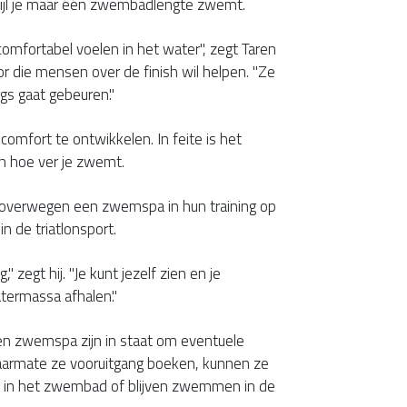
rwijl je maar één zwembadlengte zwemt.
mfortabel voelen in het water", zegt Taren
r die mensen over de finish wil helpen. "Ze
gs gaat gebeuren."
comfort te ontwikkelen. In feite is het
an hoe ver je zwemt.
 overwegen een zwemspa in hun training op
in de triatlonsport.
" zegt hij. "Je kunt jezelf zien en je
termassa afhalen."
en zwemspa zijn in staat om eventuele
Naarmate ze vooruitgang boeken, kunnen ze
in het zwembad of blijven zwemmen in de