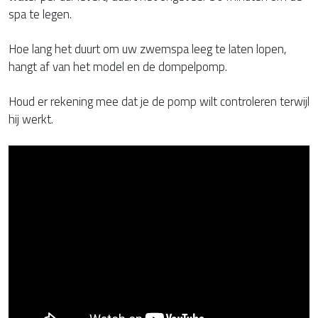
spa te legen.
Hoe lang het duurt om uw zwemspa leeg te laten lopen,
hangt af van het model en de dompelpomp.
Houd er rekening mee dat je de pomp wilt controleren terwijl
hij werkt.