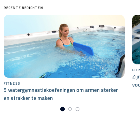
RECENTE BERICHTEN
FIT
Zij
voo
FITNESS
5 watergymnastiekoefeningen om armen sterker
en strakker te maken