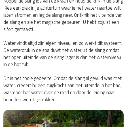
Koppel de slang los van de kraan en houd de knik in de slang.
Kies een plek in je achtertuin waar je het water naartoe wilt
laten stromen en leg de slang neer. Ontknik het uiteinde van
de slang en zie het magische gebeuren! U hebt zojuist een
sifon gemaakt!
Water vindt altijd zijn eigen niveau, en zo werkt dit systeem.
De waterdruk in de spa duwt het water uit de slang omdat
het open uiteinde van de slang lager is dan het waterniveau
in de hot tub.
Dit is het coole gedeelte: Omdat de slang al gevuld was met
water, creëert hij een zuigkracht aan het uiteinde in het bad,
waardoor het water over de rand en door de leiding naar
beneden wordt getrokken.