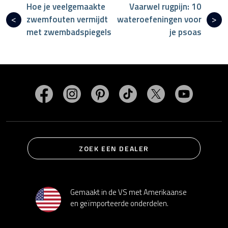
Hoe je veelgemaakte
Vaarwel rugpijn: 10
zwemfouten vermijdt
wateroefeningen voor
met zwembadspiegels
je psoas
Bezoek MasterSpas op Facebook
Bezoek MasterSpas op Instagram
Bezoek MasterSpas op Pinterest
Bezoek MasterSpas op Ti
Bezoek MasterSp
Bezoek M
ZOEK EEN DEALER
Gemaakt in de VS met Amerikaanse
en geïmporteerde onderdelen.