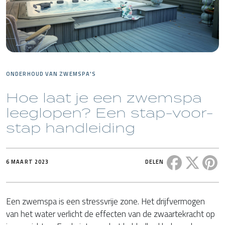
ONDERHOUD VAN ZWEMSPA'S
Hoe laat je een zwemspa
leeglopen? Een stap-voor-
stap handleiding
Deel dit ber
Deel di
De
6 MAART 2023
DELEN
Een zwemspa is een stressvrije zone. Het drijfvermogen
van het water verlicht de effecten van de zwaartekracht op