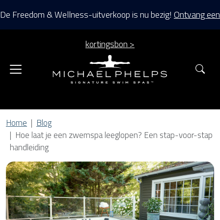
De Freedom & Wellness-uitverkoop is nu bezig!
Ontvang een
kortingsbon >
Zoe
Home
Blog
Hoe laat je een zwemspa leeglopen? Een stap-voor-stap
handleiding