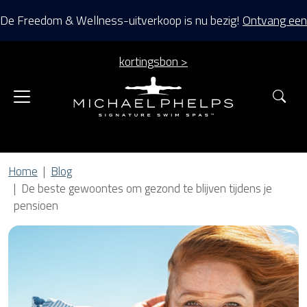
De Freedom & Wellness-uitverkoop is nu bezig!
Ontvang een
kortingsbon >
Zoe
Home
Blog
De beste gewoontes om gezond te blijven tijdens je
pensioen