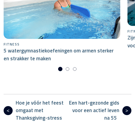
FIT
Zij
voo
FITNESS
5 watergymnastiekoefeningen om armen sterker
en strakker te maken
Hoe je vóór het feest
Een hart-gezonde gids
omgaat met
voor een actief leven
Thanksgiving-stress
na 55