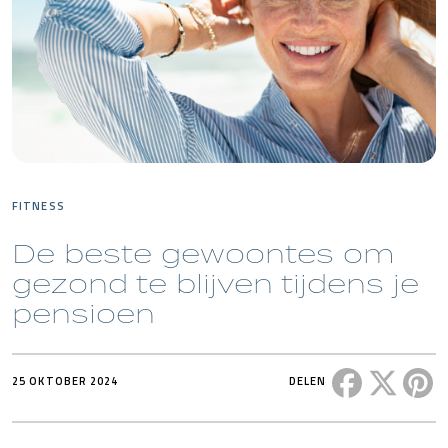
FITNESS
De beste gewoontes om
gezond te blijven tijdens je
pensioen
Deel dit ber
Deel di
De
25 OKTOBER 2024
DELEN