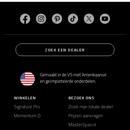
Bezoek MasterSpas op Facebook
Bezoek MasterSpas op Instagram
Bezoek MasterSpas op Pinterest
Bezoek MasterSpas op Ti
Bezoek MasterSp
Bezoek M
ZOEK EEN DEALER
Gemaakt in de VS met Amerikaanse
en geïmporteerde onderdelen.
WINKELEN
BEZOEK ONS
Signature Pro
Zoek mijn lokale dealer
Momentum D
Prijzen aanvragen
MasterSpas.nl