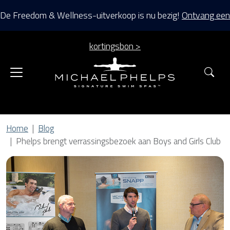
De Freedom & Wellness-uitverkoop is nu bezig!
Ontvang een
kortingsbon >
Zoe
Home
Blog
Phelps brengt verrassingsbezoek aan Boys and Girls Club