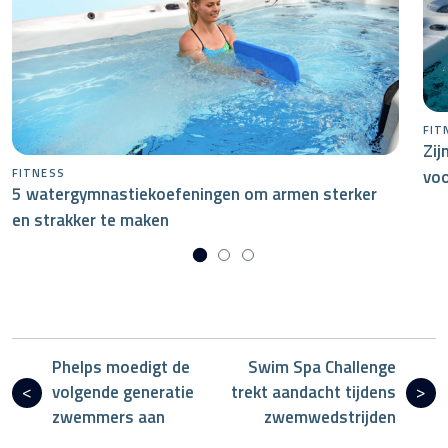
FIT
Zij
voo
FITNESS
5 watergymnastiekoefeningen om armen sterker
en strakker te maken
Phelps moedigt de
Swim Spa Challenge
volgende generatie
trekt aandacht tijdens
zwemmers aan
zwemwedstrijden