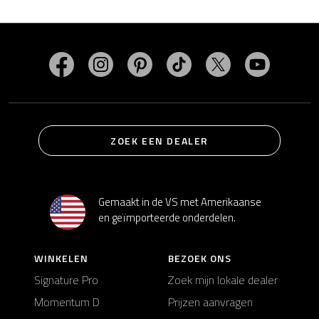
Bezoek MasterSpas op Facebook
Bezoek MasterSpas op Instagram
Bezoek MasterSpas op Pinterest
Bezoek MasterSpas op Ti
Bezoek MasterSp
Bezoek M
ZOEK EEN DEALER
Gemaakt in de VS met Amerikaanse
en geïmporteerde onderdelen.
WINKELEN
BEZOEK ONS
Signature Pro
Zoek mijn lokale dealer
Momentum D
Prijzen aanvragen