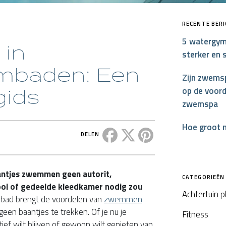
RECENTE BER
5 watergym
in
sterker en 
mbaden: Een
Zijn zwemsp
gids
op de voord
zwemspa
Hoe groot 
Deel dit bericht op Facebook
Deel dit bericht op X
Deel dit bericht op P
DELEN
aantjes zwemmen geen autorit,
CATEGORIEËN
ool of gedeelde kleedkamer nodig zou
Achtertuin 
bad brengt de voordelen van
zwemmen
 geen baantjes te trekken. Of je nu je
Fitness
ief wilt blijven of gewoon wilt genieten van