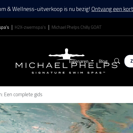
m & Wellness-uitverkoop is nu bezig!
Ontvang een kort
spa's
H2X-zwemspa's
Michael Phelps Chilly GOAT
Zoek
Eigenaren
Blog
 Een complete gids