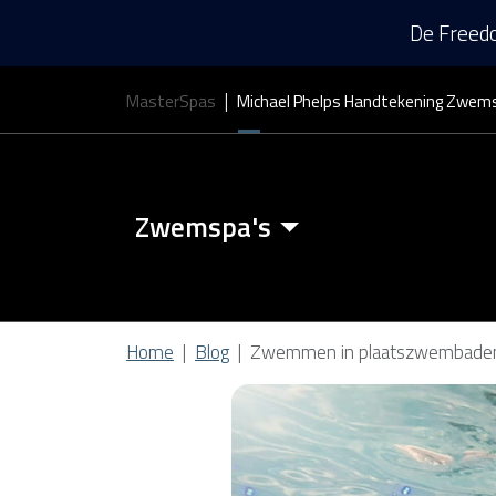
De Freedo
MasterSpas
Michael Phelps Handtekening Zwem
Zwemspa's
Zwemspa Kenmerken
Home
Blog
Zwemmen in plaatszwembaden:
Zwem Spa Covers