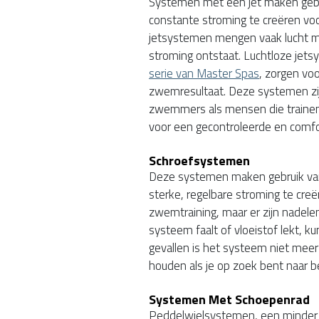
Systemen met een jet maken gebr
constante stroming te creëren vo
jetsystemen mengen vaak lucht m
stroming ontstaat. Luchtloze jets
serie van Master Spas
, zorgen vo
zwemresultaat. Deze systemen zij
zwemmers als mensen die trainen
voor een gecontroleerde en comf
Schroefsystemen
Deze systemen maken gebruik van
sterke, regelbare stroming te creë
zwemtraining, maar er zijn nadele
systeem faalt of vloeistof lekt, k
gevallen is het systeem niet meer
houden als je op zoek bent naar b
Systemen Met Schoepenrad
Peddelwielsystemen, een minder ge