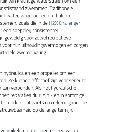
uik van krachtige waterstralen om een
or stilstaand zwemmen. Traditionele
et water, waardoor een turbulente
ystemen, zoals die in de
H2X Challenger
or een soepeler, consistenter
n geweldig voor zowel recreatieve
 voor hun uithoudingsvermogen en zorgen
ortabele zwemervaring.
 hydraulica en een propeller om een
ren. Ze kunnen effectief zijn voor serieuze
n aan verbonden. Als het hydraulische
unnen reparaties duur zijn - en in sommige
 te redden. Dat is iets om rekening mee te
etrouwbaarheid op de lange termijn.
bruikelijke optie, creëren een zachte,