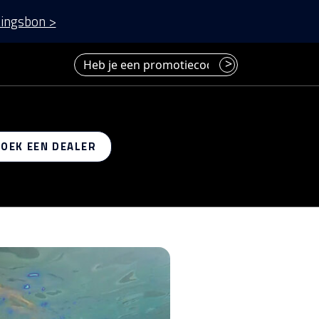
ingsbon >
Heb je een promotiecode? Voer deze hier in.
>
 op
ZOEK EEN DEALER