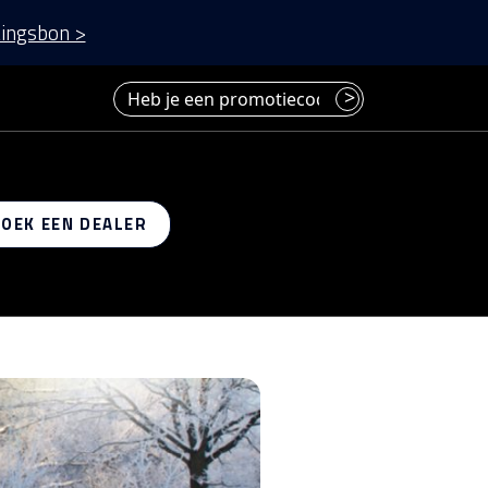
ingsbon >
Heb je een promotiecode? Voer deze hier in.
>
 op
ZOEK EEN DEALER