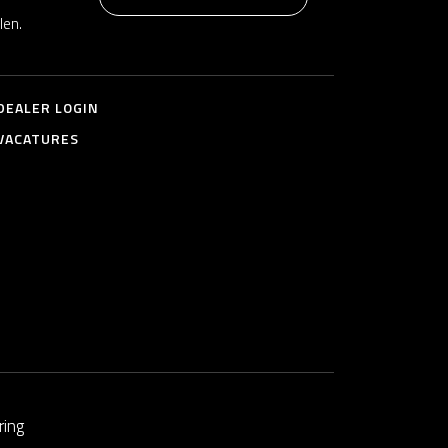
len.
DEALER LOGIN
VACATURES
ring