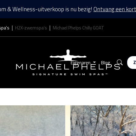
m & Wellness-uitverkoop is nu bezig!
Ontvang een kort
spa's
H2X-zwemspa's
Michael Phelps Chilly GOAT
Zoek
Eigenaren
Blog