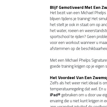
Blijf Gemotiveerd Met Een 
Het bezit van een Michael Phelps
blijven tijdens je training! Het sim
het stelt je ook in staat om op an
het water, roeien en weerstandstr
sportschool te rijden? Geen probl
voor een workout wanneer u maar 
afstemmen op de beschikbaarheid 
Met een Michael Phelps Signatur
goede training krijgen op je eigen
Het Voordeel Van Een Zwems
Zelfs als het weer niet ideaal is
temperatuurregeling dat wel. En
iPad®
gebruiken om u door uw eig
ervaring die u niet kunt krijgen 
app verandert intuïtief de snelhei