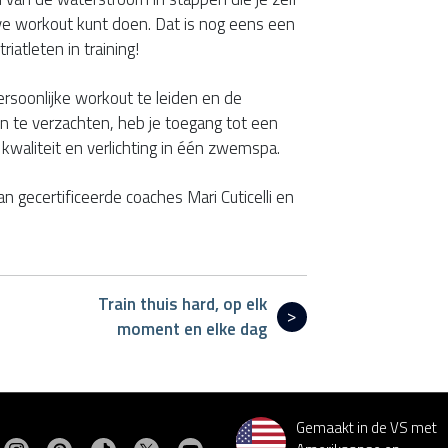
eve workout kunt doen. Dat is nog eens een
iatleten in training!
rsoonlijke workout te leiden en de
en te verzachten, heb je toegang tot een
e kwaliteit en verlichting in één zwemspa.
an gecertificeerde coaches Mari Cuticelli en
Train thuis hard, op elk
moment en elke dag
Gemaakt in de VS met
Bezoek MasterSpas op Instagram
Bezoek MasterSpas op Pinterest
Bezoek MasterSpas op TikTok
Bezoek MasterSpas op X
Bezoek MasterSpas op YouTube
ezoek MasterSpas op Facebook