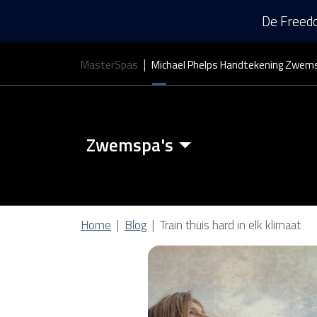
De Freedo
MasterSpas
Michael Phelps Handtekening Zwem
Zwemspa's
Zwemspa Kenmerken
Home
Blog
Train thuis hard in elk klimaat
Zwem Spa Covers