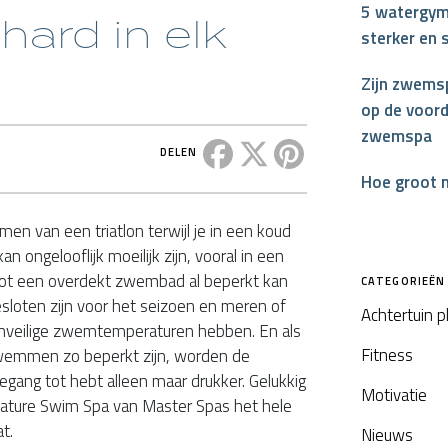
5 watergym
 hard in elk
sterker en 
Zijn zwemsp
op de voord
zwemspa
Deel dit bericht op Facebook
Deel dit bericht op X
Deel dit bericht op P
DELEN
Hoe groot 
n van een triatlon terwijl je in een koud
 ongelooflijk moeilijk zijn, vooral in een
 tot een overdekt zwembad al beperkt kan
CATEGORIEËN
loten zijn voor het seizoen en meren of
Achtertuin 
onveilige zwemtemperaturen hebben. En als
Fitness
wemmen zo beperkt zijn, worden de
ang tot hebt alleen maar drukker. Gelukkig
Motivatie
nature Swim Spa van Master Spas het hele
at.
Nieuws