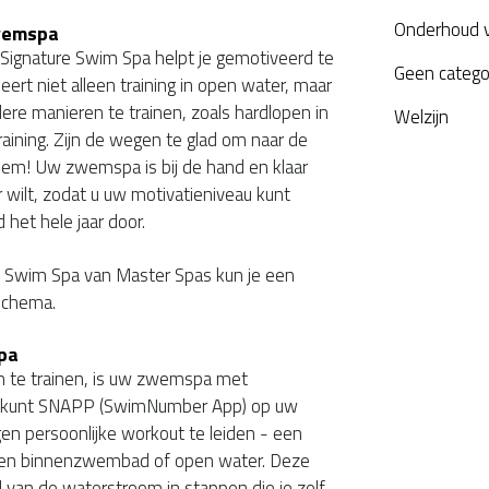
Onderhoud 
Zwemspa
 Signature Swim Spa helpt je gemotiveerd te
Geen catego
uleert niet alleen training in open water, maar
dere manieren te trainen, zoals hardlopen in
Welzijn
aining. Zijn de wegen te glad om naar de
eem! Uw zwemspa is bij de hand en klaar
wilt, zodat u uw motivatieniveau kunt
het hele jaar door.
e Swim Spa van Master Spas kun je een
 schema.
pa
 om te trainen, is uw zwemspa met
 u kunt SNAPP (SwimNumber App) op uw
en persoonlijke workout te leiden - een
in een binnenzwembad of open water. Deze
d van de waterstroom in stappen die je zelf