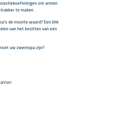
nastiekoefeningen om armen
strakker te maken
a's de moeite waard? Een blik
elen van het bezitten van een
interest
moet uw zwemspa zijn?
plannen