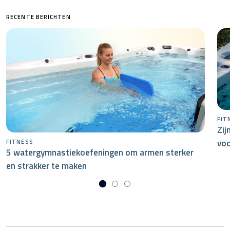
RECENTE BERICHTEN
FIT
Zij
voo
FITNESS
5 watergymnastiekoefeningen om armen sterker
en strakker te maken