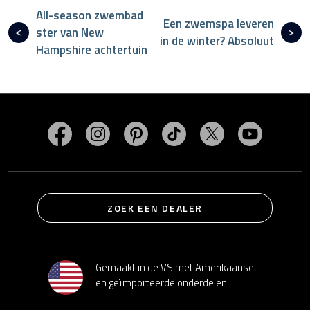
All-season zwembad
Een zwemspa leveren
ster van New
in de winter? Absoluut
Hampshire achtertuin
Bezoek MasterSpas op Facebook
Bezoek MasterSpas op Instagram
Bezoek MasterSpas op Pinterest
Bezoek MasterSpas op Ti
Bezoek MasterSp
Bezoek M
ZOEK EEN DEALER
Gemaakt in de VS met Amerikaanse
en geïmporteerde onderdelen.