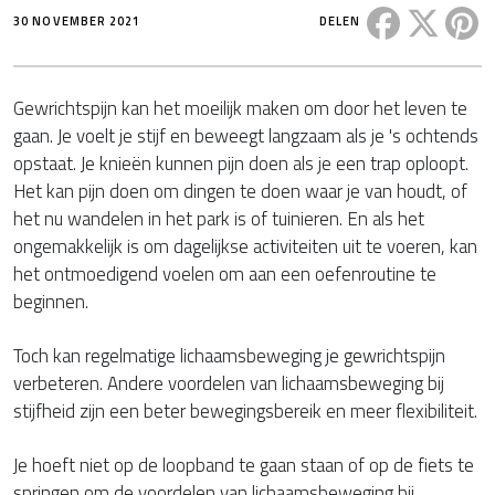
Deel dit ber
Deel di
De
30 NOVEMBER 2021
DELEN
Gewrichtspijn kan het moeilijk maken om door het leven te
gaan. Je voelt je stijf en beweegt langzaam als je 's ochtends
opstaat. Je knieën kunnen pijn doen als je een trap oploopt.
Het kan pijn doen om dingen te doen waar je van houdt, of
het nu wandelen in het park is of tuinieren. En als het
ongemakkelijk is om dagelijkse activiteiten uit te voeren, kan
het ontmoedigend voelen om aan een oefenroutine te
beginnen.
Toch kan regelmatige lichaamsbeweging je gewrichtspijn
verbeteren. Andere voordelen van lichaamsbeweging bij
stijfheid zijn een beter bewegingsbereik en meer flexibiliteit.
Je hoeft niet op de loopband te gaan staan of op de fiets te
springen om de voordelen van lichaamsbeweging bij