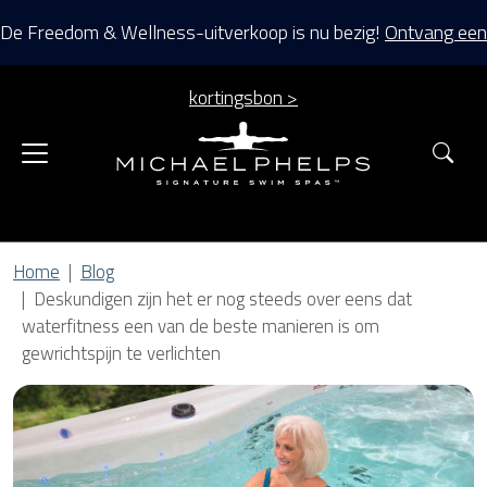
De Freedom & Wellness-uitverkoop is nu bezig!
Ontvang een
kortingsbon >
Zoe
Home
Blog
Deskundigen zijn het er nog steeds over eens dat
waterfitness een van de beste manieren is om
gewrichtspijn te verlichten