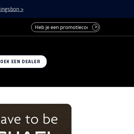
ingsbon >
Heb je een promotiecode? Voer deze hier in.
>
 op
ZOEK EEN DEALER