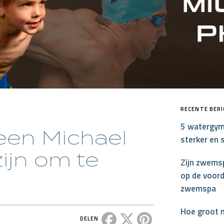
MP HANDTEKENING PRO
RECENTE BER
5 watergym
een Michael
sterker en 
zijn om te
Zijn zwemsp
op de voord
zwemspa
Hoe groot 
Deel dit bericht op Facebook
Deel dit bericht op X
Deel dit bericht op P
DELEN