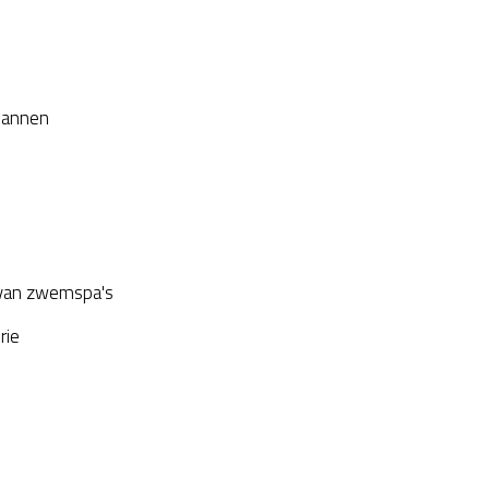
plannen
van zwemspa's
rie