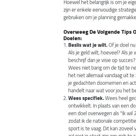
Hoewel het belangrijk is om je ei
zijn er enkele eenvoudige strategi
gebruiken om je planning gemakkel
Overweeg De Volgende Tips Om
Doelen:
Beslis wat je wilt.
Of je doel nu 
Als je geld wilt, hoeveel? Als je 
beschrijf dan je visie op succes?
Wees niet bang om de tijd te ne
het niet allemaal vandaag uit 
je gedachten doornemen en act
handelt naar wat voor jou het bel
Wees specifiek.
Wees heel gedet
ontwikkelt. In plaats van een doe
een doel overwegen als "Ik wil 
zodat ik de nationale competiti
sport is te vaag. Dit kan zoveel
zal niet in staat zijn om zich te