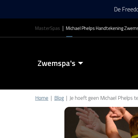
De Freedo
MasterSpas
Michael Phelps Handtekening Zwem
Zwemspa's
Zwemspa Kenmerken
Home
Blog
Je hoeft geen Michael Phelps t
Zwem Spa Covers