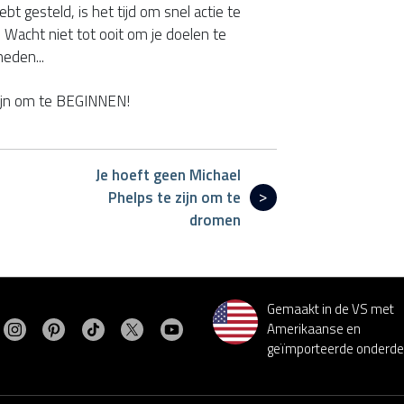
ebt gesteld, is het tijd om snel actie te
Wacht niet tot ooit om je doelen te
heden...
zijn om te BEGINNEN!
Je hoeft geen Michael
Phelps te zijn om te
dromen
Gemaakt in de VS met
Bezoek MasterSpas op Instagram
Bezoek MasterSpas op Pinterest
Bezoek MasterSpas op TikTok
Bezoek MasterSpas op X
Bezoek MasterSpas op YouTube
ezoek MasterSpas op Facebook
Amerikaanse en
geïmporteerde onderde