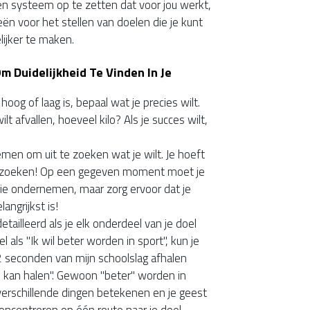
gen systeem op te zetten dat voor jou werkt,
eën voor het stellen van doelen die je kunt
ijker te maken.
 Duidelijkheid Te Vinden In Je
hoog of laag is, bepaal wat je precies wilt.
wilt afvallen, hoeveel kilo? Als je succes wilt,
men om uit te zoeken wat je wilt. Je hoeft
te zoeken! Op een gegeven moment moet je
ie ondernemen, maar zorg ervoor dat je
angrijkst is!
ailleerd als je elk onderdeel van je doel
l als "Ik wil beter worden in sport", kun je
2 seconden van mijn schoolslag afhalen
e kan halen". Gewoon "beter" worden in
 verschillende dingen betekenen en je geest
 concentreren op één route naar je doel.