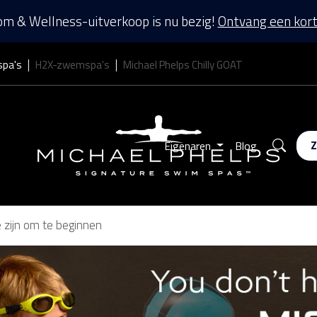
m & Wellness-uitverkoop is nu bezig!
Ontvang een kort
spa's
H2X-zwemspa's
Michael Phelps Chilly GOAT
Zoek
Eigenaren
Blog
e zijn om te beginnen