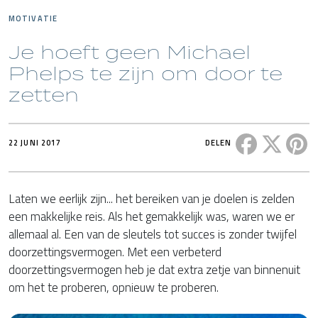
MOTIVATIE
Je hoeft geen Michael
Phelps te zijn om door te
zetten
Deel dit ber
Deel di
De
22 JUNI 2017
DELEN
Laten we eerlijk zijn... het bereiken van je doelen is zelden
een makkelijke reis. Als het gemakkelijk was, waren we er
allemaal al. Een van de sleutels tot succes is zonder twijfel
doorzettingsvermogen. Met een verbeterd
doorzettingsvermogen heb je dat extra zetje van binnenuit
om het te proberen, opnieuw te proberen.