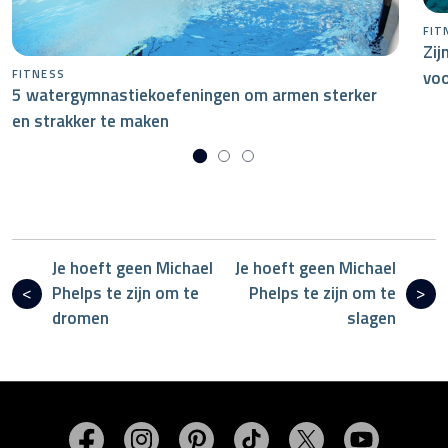
FIT
Zij
voo
FITNESS
5 watergymnastiekoefeningen om armen sterker
en strakker te maken
Je hoeft geen Michael
Je hoeft geen Michael
Phelps te zijn om te
Phelps te zijn om te
dromen
slagen
Bezoek MasterSpas op Facebook
Bezoek MasterSpas op Instagram
Bezoek MasterSpas op Pinterest
Bezoek MasterSpas op Ti
Bezoek MasterSp
Bezoek M