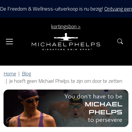
De Freedom & Wellness-uitverkoop is nu bezig!
Ontvang een
kortingsbon >
Zoe
Home
Blog
Je hoeft geen Michael Phelps te zijn om door te zetten