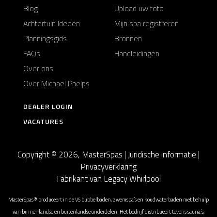
Blog
Upload uw foto
Achtertuin Ideeën
Mijn spa registreren
Planningsgids
Bronnen
FAQs
Handleidingen
Over ons
Over Michael Phelps
DEALER LOGIN
VACATURES
Copyright © 2026, MasterSpas |
Juridische informatie
|
Privacyverklaring
Fabrikant van Legacy Whirlpool
MasterSpas® produceert in de VS bubbelbaden, zwemspa’s en koudwaterbaden met behulp
van binnenlandse en buitenlandse onderdelen. Het bedrijf distribueert tevens sauna’s,