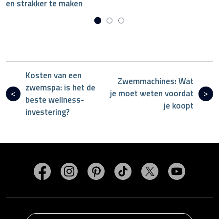
en strakker te maken
Kosten van een
Zwemmachines: Wat
zwemspa: is het de
je moet weten voordat
beste wellness-
je koopt
investering?
Bezoek MasterSpas op Facebook
Bezoek MasterSpas op Instagram
Bezoek MasterSpas op Pinterest
Bezoek MasterSpas op Ti
Bezoek MasterSp
Bezoek M