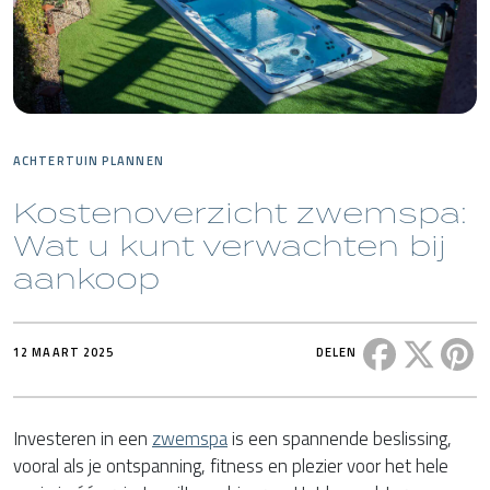
ACHTERTUIN PLANNEN
Kostenoverzicht zwemspa:
Wat u kunt verwachten bij
aankoop
Deel dit ber
Deel di
De
12 MAART 2025
DELEN
Investeren in een
zwemspa
is een spannende beslissing,
vooral als je ontspanning, fitness en plezier voor het hele