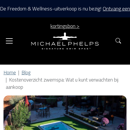
De Freedom & Wellness-uitverkoop is nu bezig!
Ontvang een
kortingsbon >
Zoe
Home
Blog
Kostenoverzicht zwemspa: Wat u kunt verwachten bij
aankoop