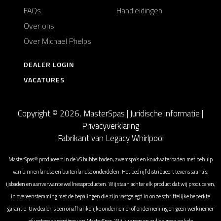
FAQs
Handleidingen
Over ons
Over Michael Phelps
DEALER LOGIN
VACATURES
Copyright © 2026, MasterSpas |
Juridische informatie
|
Privacyverklaring
Fabrikant van Legacy Whirlpool
MasterSpas® produceert in de VS bubbelbaden, zwemspa’s en koudwaterbaden met behulp
van binnenlandse en buitenlandse onderdelen. Het bedrijf distribueert tevens sauna’s,
ijsbaden en aanverwante wellnessproducten. Wij staan achter elk product dat wij produceren,
in overeenstemming met de bepalingen die zijn vastgelegd in onze schriftelijke beperkte
garantie. Uw dealer is een onafhankelijke ondernemer of onderneming en geen werknemer
of vertegenwoordiger van MasterSpas. Wij kunnen en zullen geen enkele