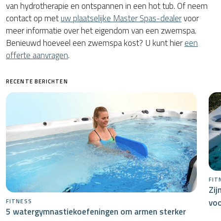
van hydrotherapie en ontspannen in een hot tub. Of neem
contact op met
uw plaatselijke Master Spas-dealer
voor
meer informatie over het eigendom van een zwemspa.
Benieuwd hoeveel een zwemspa kost? U kunt hier
een
offerte aanvragen
.
RECENTE BERICHTEN
FIT
Zij
voo
FITNESS
5 watergymnastiekoefeningen om armen sterker