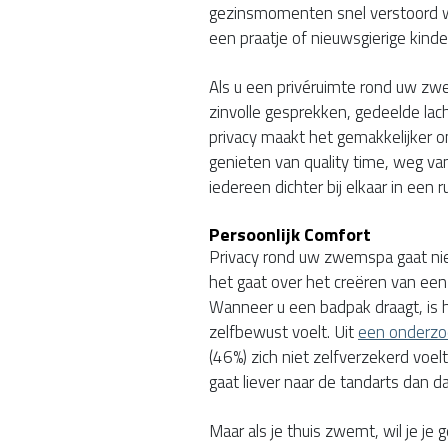
gezinsmomenten snel verstoord w
een praatje of nieuwsgierige kind
Als u een privéruimte rond uw zw
zinvolle gesprekken, gedeelde la
privacy maakt het gemakkelijker o
genieten van quality time, weg van
iedereen dichter bij elkaar in een ru
Persoonlijk Comfort
Privacy rond uw zwemspa gaat niet
het gaat over het creëren van een
Wanneer u een badpak draagt, is h
zelfbewust voelt. Uit
een onderzo
(46%) zich niet zelfverzekerd voe
gaat liever naar de tandarts dan d
Maar als je thuis zwemt, wil je je 