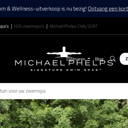
m & Wellness-uitverkoop is nu bezig!
Ontvang een kort
spa's
H2X-zwemspa's
Michael Phelps Chilly GOAT
Zoek
Eigenaren
Blog
ertuin voor uw zwemspa