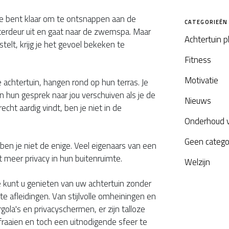
je bent klaar om te ontsnappen aan de
CATEGORIEËN
hterdeur uit en gaat naar de zwemspa. Maar
Achtertuin 
stelt, krijg je het gevoel bekeken te
Fitness
Motivatie
je achtertuin, hangen rond op hun terras. Je
n hun gesprek naar jou verschuiven als je de
Nieuws
echt aardig vindt, ben je niet in de
Onderhoud 
Geen catego
, ben je niet de enige. Veel eigenaars van een
eer privacy in hun buitenruimte.
Welzijn
kunt u genieten van uw achtertuin zonder
 afleidingen. Van stijlvolle omheiningen en
ola's en privacyschermen, er zijn talloze
aaien en toch een uitnodigende sfeer te