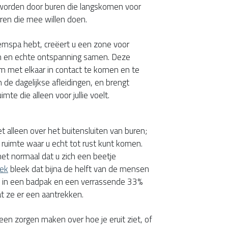
orden door buren die langskomen voor
eren die mee willen doen.
emspa hebt, creëert u een zone voor
ch en echte ontspanning samen. Deze
m met elkaar in contact te komen en te
 de dagelijkse afleidingen, en brengt
imte die alleen voor jullie voelt.
 alleen over het buitensluiten van buren;
 ruimte waar u echt tot rust kunt komen.
et normaal dat u zich een beetje
ek
bleek dat bijna de helft van de mensen
lt in een badpak en een verrassende 33%
at ze er een aantrekken.
geen zorgen maken over hoe je eruit ziet, of