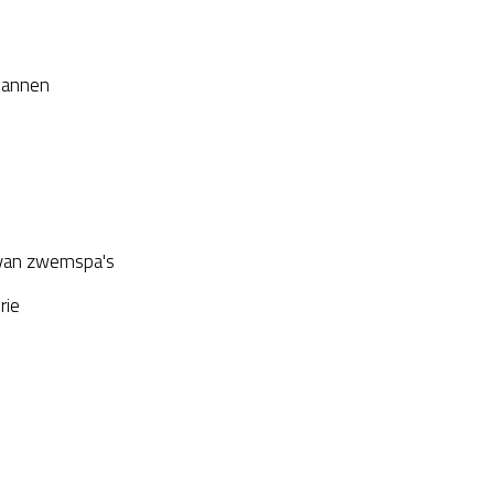
plannen
van zwemspa's
rie