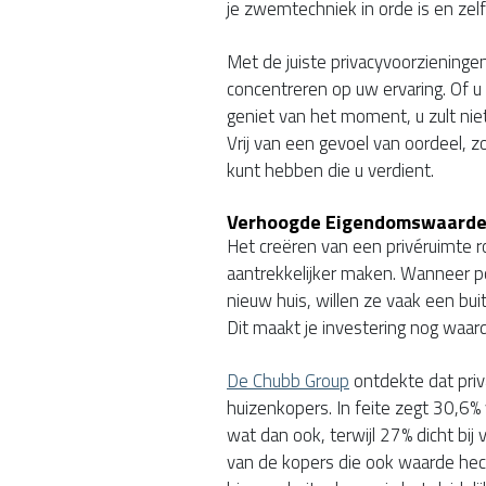
je zwemtechniek in orde is en zelf
Met de juiste privacyvoorzieningen 
concentreren op uw ervaring. Of u
geniet van het moment, u zult nie
Vrij van een gevoel van oordeel, z
kunt hebben die u verdient.
Verhoogde Eigendomswaard
Het creëren van een privéruimte
aantrekkelijker maken. Wanneer po
nieuw huis, willen ze vaak een bui
Dit maakt je investering nog waard
De Chubb Group
ontdekte dat priva
huizenkopers. In feite zegt 30,6% 
wat dan ook, terwijl 27% dicht bij 
van de kopers die ook waarde h