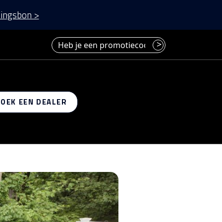
ingsbon >
Heb je een promotiecode? Voer deze hier in.
>
 op
ZOEK EEN DEALER