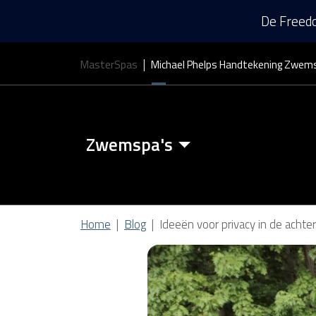
De Freedo
MasterSpas
Michael Phelps Handtekening Zwem
Zwemspa's
Zwemspa Kenmerken
Home
Blog
Ideeën voor privacy in de acht
Zwem Spa Covers