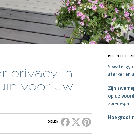
RECENTE BER
5 watergym
r privacy in
sterker en 
uin voor uw
Zijn zwemsp
op de voord
zwemspa
Hoe groot 
Deel dit bericht op Facebook
Deel dit bericht op X
Deel dit bericht op P
DELEN