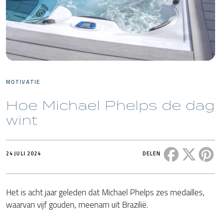
MOTIVATIE
Hoe Michael Phelps de dag
wint
Deel dit ber
Deel di
De
24 JULI 2024
DELEN
Het is acht jaar geleden dat Michael Phelps zes medailles,
waarvan vijf gouden, meenam uit Brazilië.