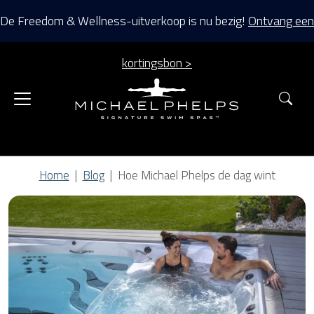
De Freedom & Wellness-uitverkoop is nu bezig!
Ontvang een
kortingsbon >
Zoe
Home
Blog
Hoe Michael Phelps de dag wint