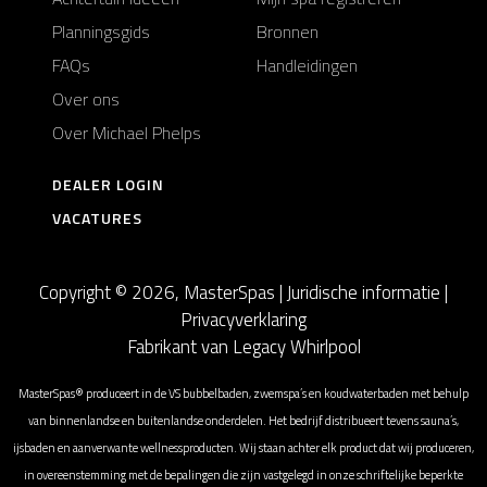
Planningsgids
Bronnen
FAQs
Handleidingen
Over ons
Over Michael Phelps
DEALER LOGIN
VACATURES
Copyright © 2026, MasterSpas |
Juridische informatie
|
Privacyverklaring
Fabrikant van Legacy Whirlpool
MasterSpas® produceert in de VS bubbelbaden, zwemspa’s en koudwaterbaden met behulp
van binnenlandse en buitenlandse onderdelen. Het bedrijf distribueert tevens sauna’s,
ijsbaden en aanverwante wellnessproducten. Wij staan achter elk product dat wij produceren,
in overeenstemming met de bepalingen die zijn vastgelegd in onze schriftelijke beperkte