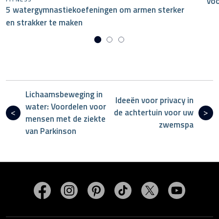
voo
5 watergymnastiekoefeningen om armen sterker
en strakker te maken
Lichaamsbeweging in
Ideeën voor privacy in
water: Voordelen voor
de achtertuin voor uw
mensen met de ziekte
zwemspa
van Parkinson
Bezoek MasterSpas op Facebook
Bezoek MasterSpas op Instagram
Bezoek MasterSpas op Pinterest
Bezoek MasterSpas op Ti
Bezoek MasterSp
Bezoek M