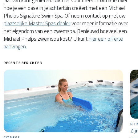
jaar van kunt genieten. Klik hier voor meer informatie over
hoe je een oase in je achtertuin creëert met een Michael
Phelps Signature Swim Spa. Of neem contact op met uw
plaatselijke Master Spas dealer
voor meer informatie over
het eigendom van een zwemspa. Benieuwd hoeveel een
Michael Phelps zwemspa kost? U kunt
hier een offerte
aanvragen
.
RECENTE BERICHTEN
FIT
Zij
FITNESS