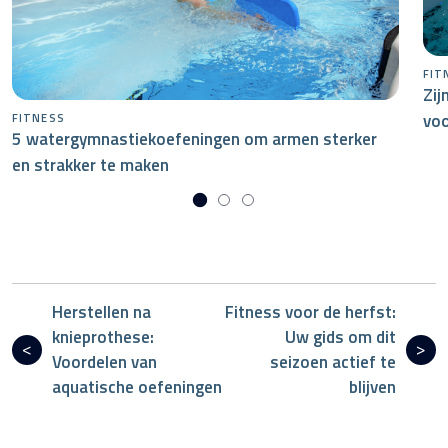
FIT
Zij
voo
FITNESS
5 watergymnastiekoefeningen om armen sterker
en strakker te maken
Herstellen na
Fitness voor de herfst:
knieprothese:
Uw gids om dit
Voordelen van
seizoen actief te
aquatische oefeningen
blijven