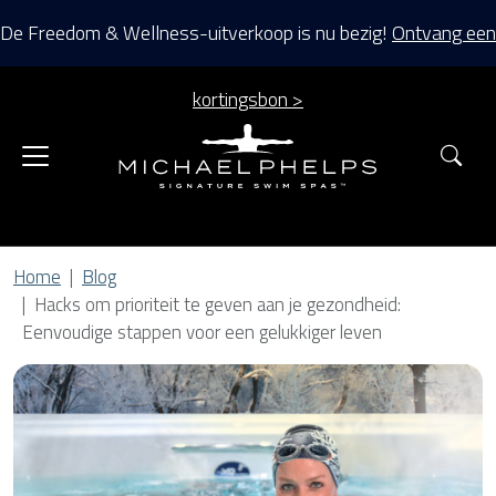
De Freedom & Wellness-uitverkoop is nu bezig!
Ontvang een
kortingsbon >
Zoe
Home
Blog
Hacks om prioriteit te geven aan je gezondheid:
Eenvoudige stappen voor een gelukkiger leven