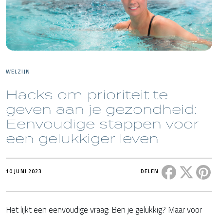
WELZIJN
Hacks om prioriteit te
geven aan je gezondheid:
Eenvoudige stappen voor
een gelukkiger leven
Deel dit ber
Deel di
De
10 JUNI 2023
DELEN
Het lijkt een eenvoudige vraag: Ben je gelukkig? Maar voor