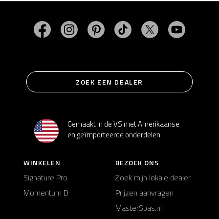
Bezoek MasterSpas op Facebook
Bezoek MasterSpas op Instagram
Bezoek MasterSpas op Pinterest
Bezoek MasterSpas op Ti
Bezoek MasterSp
Bezoek M
ZOEK EEN DEALER
Gemaakt in de VS met Amerikaanse
en geïmporteerde onderdelen.
WINKELEN
BEZOEK ONS
Signature Pro
Zoek mijn lokale dealer
Momentum D
Prijzen aanvragen
MasterSpas.nl