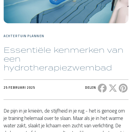
ACHTERTUIN PLANNEN
Essentiële kenmerken van
een
hydrotherapiezwembad
Deel dit ber
Deel di
De
25 FEBRUARI 2025
DELEN
De pijn in je knieën, de stijfheid in je rug - het is genoeg om
je training helemaal over te slaan. Maar als je in het warme
water zakt, slaakt je lichaam een zucht van verlichting. De