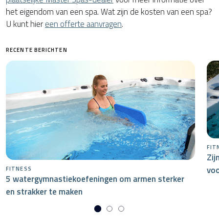
het eigendom van een spa. Wat zijn de kosten van een spa?
U kunt hier
een offerte aanvragen
.
RECENTE BERICHTEN
FIT
Zij
voo
FITNESS
5 watergymnastiekoefeningen om armen sterker
en strakker te maken