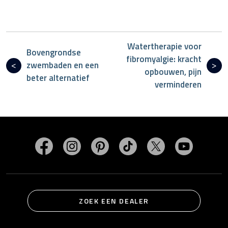
Watertherapie voor
Bovengrondse
fibromyalgie: kracht
zwembaden en een
opbouwen, pijn
beter alternatief
verminderen
Bezoek MasterSpas op Facebook
Bezoek MasterSpas op Instagram
Bezoek MasterSpas op Pinterest
Bezoek MasterSpas op Ti
Bezoek MasterSp
Bezoek M
ZOEK EEN DEALER