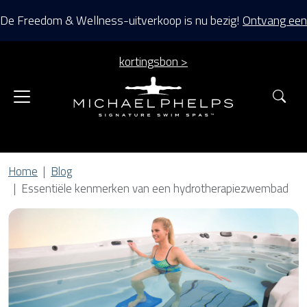
De Freedom & Wellness-uitverkoop is nu bezig!
Ontvang een
kortingsbon >
Zoe
Home
Blog
Essentiële kenmerken van een hydrotherapiezwembad