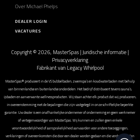
Over Michael Phelps
DEALER LOGIN
VACATURES
Copyright © 2026, MasterSpas |
Juridische informatie
|
Privacyverklaring
Fabrikant van Legacy Whirlpool
MasterSpas® produceert in de VS bubbelbaden, zwemspa’s en koudwaterbaden met behulp
van binnenlandse en buitenlandse onderdelen. Het bedrijf distribueert tevens sauna’s,
ijsbaden en aanverwante wellnessproducten. Wij staan achter elk product dat wij produceren,
in overeenstemming met de bepalingen die zijn vastgelegd in onze schriftelijke beperkte
garantie. Uw dealer is een onafhankelijke ondernemer of onderneming en geen werknemer
of vertegenwoordiger van MasterSpas. Wij kunnen en zullen geen enkele
verantwoordelijkheid of aansprakelijkheid aanvaarden voor andere toezeggingen,
verklaringen of overeenkomsten die door een dealer worden gedaan en die verder gaan dan